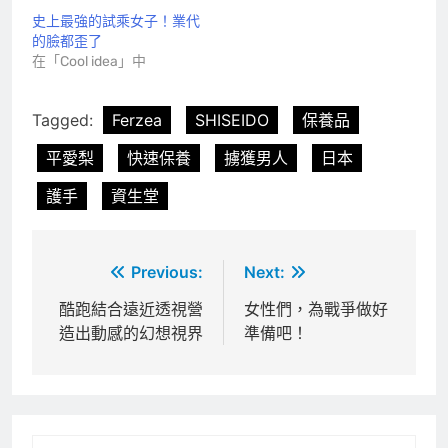
史上最強的試乘女子！業代
的臉都歪了
在「Cool idea」中
Tagged:
Ferzea
SHISEIDO
保養品
平愛梨
快速保養
擄獲男人
日本
護手
資生堂
文
Previous:
Next:
章
酷跑結合遠近透視營
女性們，為戰爭做好
造出動感的幻想視界
準備吧！
導
覽