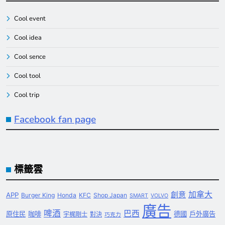
Cool event
Cool idea
Cool sence
Cool tool
Cool trip
Facebook fan page
標籤雲
創意
加拿大
APP
Burger King
Honda
KFC
Shop Japan
SMART
VOLVO
廣告
啤酒
巴西
原住民
咖啡
德國
戶外廣告
宇梶剛士
對決
巧克力