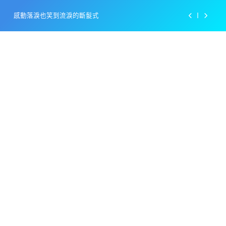
Skip
百事可樂的漢堡日廣告 主動向三大連鎖店招手
to
content
美樂啤酒開發”啤酒專用”手套
戴著金牌的醬油瓶 市佔率第一的龜甲萬廣告
感動落淚也笑到流淚的斷髮式
百事可樂的漢堡日廣告 主動向三大連鎖店招手
美樂啤酒開發”啤酒專用”手套
戴著金牌的醬油瓶 市佔率第一的龜甲萬廣告