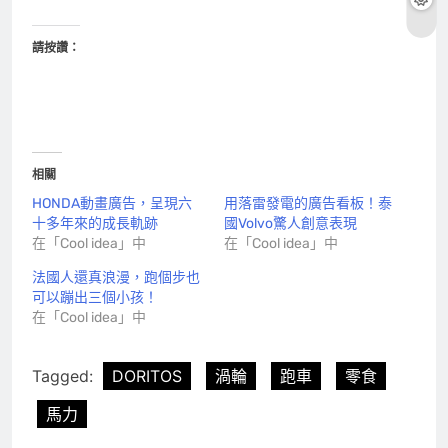
請按讚：
相關
HONDA動畫廣告，呈現六
用落雷發電的廣告看板！泰
十多年來的成長軌跡
國Volvo驚人創意表現
在「Cool idea」中
在「Cool idea」中
法國人還真浪漫，跑個步也
可以蹦出三個小孩！
在「Cool idea」中
Tagged:
DORITOS
渦輪
跑車
零食
馬力