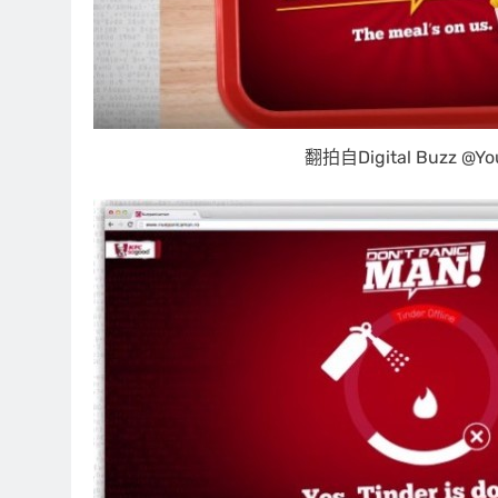
翻拍自Digital Buzz @Yo