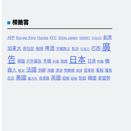
標籤雲
創意
APP
Burger King
Honda
KFC
Shop Japan
SMART
VOLVO
廣
啤酒
加拿大
巴西
原住民
咖啡
宇梶剛士
對決
巧克力
告
日本
機
手機
日清
德國
戶外廣告
旅遊
料理
杯麵
法國
器人
泡麵
看板
海邊
澳洲
物聯網
登革熱
羅馬
歐洲
環保
美國
英國
韓國
麥當勞
防蚊
尼亞
肯德基
超模
義大利
超萌