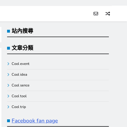
站內搜尋
文章分類
Cool event
Cool idea
Cool sence
Cool tool
Cool trip
Facebook fan page