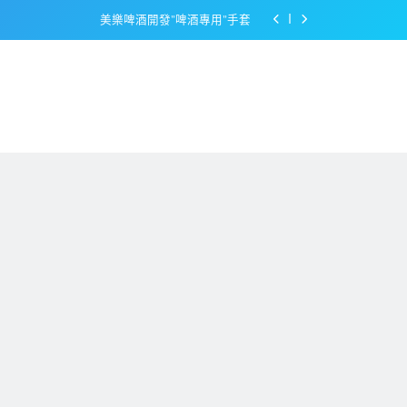
美樂啤酒開發”啤酒專用”手套
戴著金牌的醬油瓶 市佔率第一的龜甲萬廣告
感動落淚也笑到流淚的斷髮式
百事可樂的漢堡日廣告 主動向三大連鎖店招手
美樂啤酒開發”啤酒專用”手套
戴著金牌的醬油瓶 市佔率第一的龜甲萬廣告