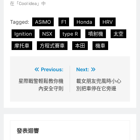
在「Cool idea」中
Tagged:
ASIMO
F1
Honda
HRV
Ignition
NSX
type R
噴射機
太空
摩托車
方程式賽車
本田
機車
文
Previous:
Next:
章
星際戰警輕鬆教你機
載女朋友兜風時小心
內安全守則
別把車停在它旁邊
導
覽
發表迴響