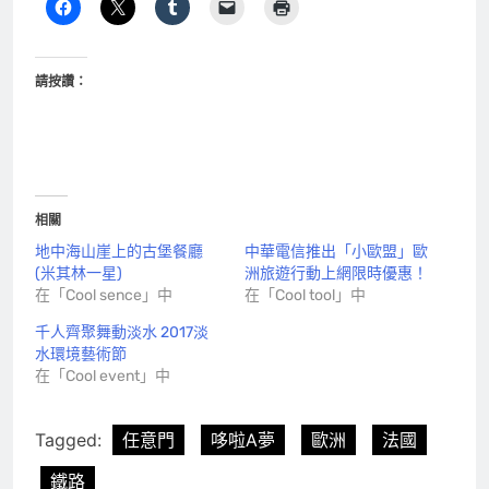
請按讚：
相關
地中海山崖上的古堡餐廳
中華電信推出「小歐盟」歐
(米其林一星)
洲旅遊行動上網限時優惠！
在「Cool sence」中
在「Cool tool」中
千人齊聚舞動淡水 2017淡
水環境藝術節
在「Cool event」中
Tagged:
任意門
哆啦A夢
歐洲
法國
鐵路