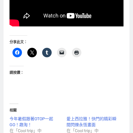
分享此文：
請按讚：
相關
今年暑假跟著OTOP一起
愛上西拉雅！快門的精彩瞬
GO！趣淘！
間閃爍永恆畫面
在「Cool trip」中
在「Cool trip」中