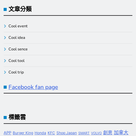
文章分類
Cool event
Cool idea
Cool sence
Cool tool
Cool trip
Facebook fan page
標籤雲
創意
加拿大
APP
Burger King
Honda
KFC
Shop Japan
SMART
VOLVO