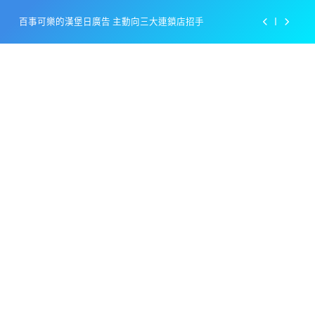
Skip
百事可樂的漢堡日廣告 主動向三大連鎖店招手
to
content
美樂啤酒開發”啤酒專用”手套
戴著金牌的醬油瓶 市佔率第一的龜甲萬廣告
感動落淚也笑到流淚的斷髮式
百事可樂的漢堡日廣告 主動向三大連鎖店招手
美樂啤酒開發”啤酒專用”手套
戴著金牌的醬油瓶 市佔率第一的龜甲萬廣告