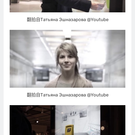
翻拍自Татьяна Эшназарова @Youtube
翻拍自Татьяна Эшназарова @Youtube