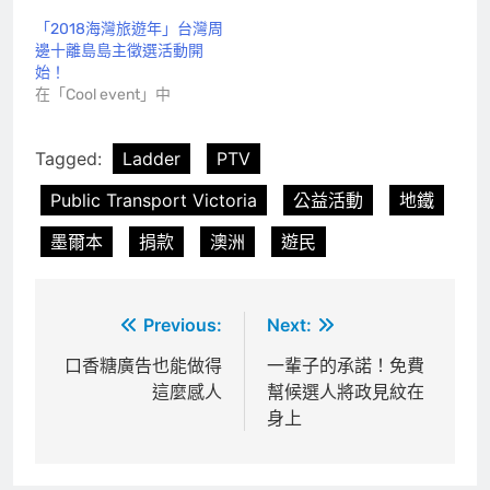
「2018海灣旅遊年」台灣周
邊十離島島主徵選活動開
始！
在「Cool event」中
Tagged:
Ladder
PTV
Public Transport Victoria
公益活動
地鐵
墨爾本
捐款
澳洲
遊民
文
Previous:
Next:
章
口香糖廣告也能做得
一輩子的承諾！免費
這麼感人
幫候選人將政見紋在
導
身上
覽