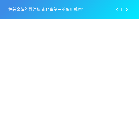
Skip
戴著金牌的醬油瓶 市佔率第一的龜甲萬廣告
to
content
感動落淚也笑到流淚的斷髮式
百事可樂的漢堡日廣告 主動向三大連鎖店招手
美樂啤酒開發”啤酒專用”手套
戴著金牌的醬油瓶 市佔率第一的龜甲萬廣告