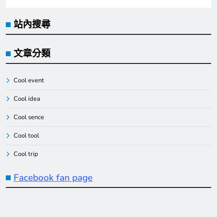
站內搜尋
文章分類
Cool event
Cool idea
Cool sence
Cool tool
Cool trip
Facebook fan page