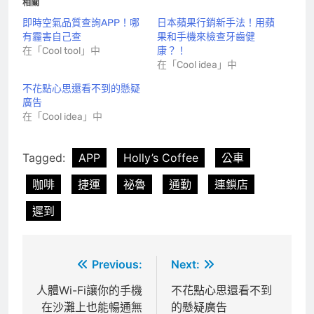
相關
即時空氣品質查詢APP！哪
日本蘋果行銷新手法！用蘋
有霾害自己查
果和手機來檢查牙齒健
在「Cool tool」中
康？！
在「Cool idea」中
不花點心思還看不到的懸疑
廣告
在「Cool idea」中
Tagged:
APP
Holly’s Coffee
公車
咖啡
捷運
祕魯
通勤
連鎖店
遲到
文
Previous:
Next:
章
人體Wi-Fi讓你的手機
不花點心思還看不到
在沙灘上也能暢通無
的懸疑廣告