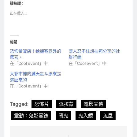
請按讚：
正在載入...
相關
恐怖量販店！給顧客意外的
讓人忍不住想拍照分享的社
驚喜。
群行銷
在「Cool event」中
在「Cool event」中
大都市裡的滿天星斗原來是
這麼來的
在「Cool event」中
Tagged:
恐怖片
派拉蒙
電影宣傳
靈動：鬼影實錄
鬧鬼
鬼入鏡
鬼屋