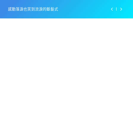
Skip
百事可樂的漢堡日廣告 主動向三大連鎖店招手
to
content
美樂啤酒開發”啤酒專用”手套
戴著金牌的醬油瓶 市佔率第一的龜甲萬廣告
感動落淚也笑到流淚的斷髮式
百事可樂的漢堡日廣告 主動向三大連鎖店招手
美樂啤酒開發”啤酒專用”手套
戴著金牌的醬油瓶 市佔率第一的龜甲萬廣告