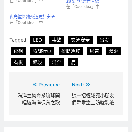
在「Cool idea」中
氣的戶外廣告看板
在「Cool idea」中
夜光塗料讓交通更加安全
在「Cool idea」中
Tagged:
LED
事故
交通安全
出沒
夜視
夜間行車
夜間駕駛
廣告
澳洲
看板
路段
飛奔
鹿
文
Previous:
Next:
章
海洋生物齊聚琉球開
這一招輕鬆讓小朋友
唱遊海洋保育之歌
們乖乖塗上防曬乳液
導
覽