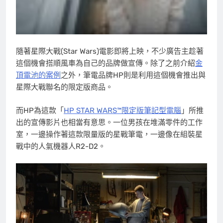
隨著星際大戰(Star Wars)電影即將上映，不少廣告主趁著
這個機會搭順風車為自己的品牌做宣傳。除了之前介紹
金
頂電池的案例
之外，筆電品牌HP則是利用這個機會推出與
星際大戰聯名的限定版商品。
而HP為這款「
HP STAR WARS™限定版筆記型電腦
」所推
出的宣傳影片也相當有意思。一位男孩在堆滿零件的工作
室，一邊操作著這款限量版的星戰筆電，一邊像在組裝星
戰中的人氣機器人R2-D2。