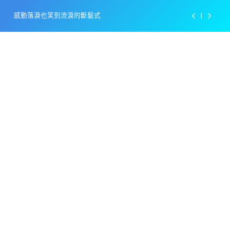
Skip
百事可樂的漢堡日廣告 主動向三大連鎖店招手
to
content
美樂啤酒開發”啤酒專用”手套
戴著金牌的醬油瓶 市佔率第一的龜甲萬廣告
感動落淚也笑到流淚的斷髮式
百事可樂的漢堡日廣告 主動向三大連鎖店招手
美樂啤酒開發”啤酒專用”手套
戴著金牌的醬油瓶 市佔率第一的龜甲萬廣告