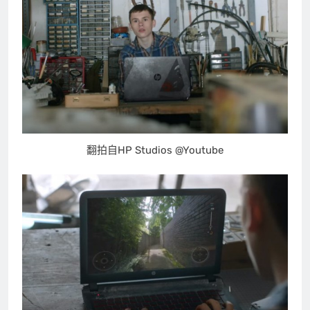
翻拍自HP Studios @Youtube