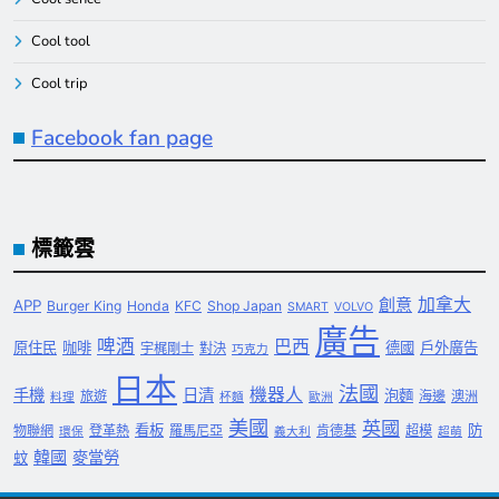
Cool tool
Cool trip
Facebook fan page
標籤雲
創意
加拿大
APP
Burger King
Honda
KFC
Shop Japan
SMART
VOLVO
廣告
啤酒
巴西
原住民
咖啡
德國
戶外廣告
宇梶剛士
對決
巧克力
日本
法國
機器人
手機
日清
泡麵
旅遊
海邊
澳洲
料理
杯麵
歐洲
美國
英國
看板
防
物聯網
登革熱
羅馬尼亞
肯德基
超模
環保
義大利
超萌
韓國
麥當勞
蚊