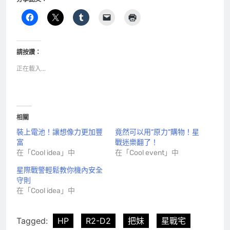
請按讚：
正在載入...
相關
裝上電池！讓想像力更加豐
竟然可以用”原力”購物！星
富
戰迷樂翻了！
在「Cool idea」中
在「Cool event」中
星際戰警輕鬆教你機內安全
守則
在「Cool idea」中
Tagged:
HP
R2-D2
把妹
星戰宅