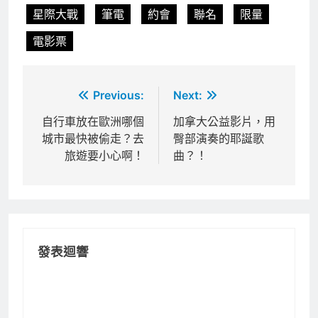
星際大戰
筆電
約會
聯名
限量
電影票
文
Previous:
Next:
章
自行車放在歐洲哪個
加拿大公益影片，用
城市最快被偷走？去
臀部演奏的耶誕歌
導
旅遊要小心啊！
曲？！
覽
發表迴響