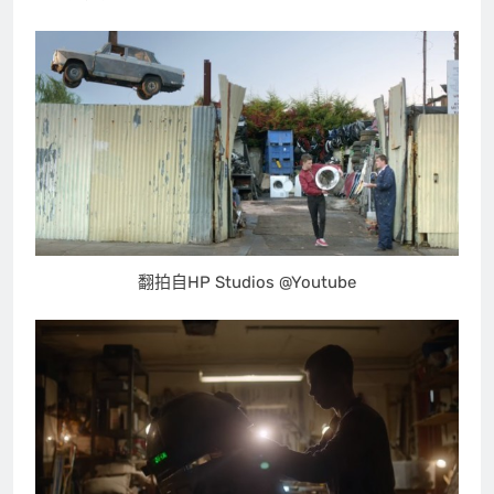
翻拍自HP Studios @Youtube