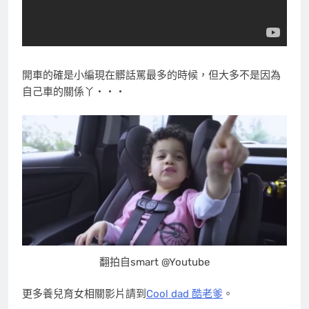
開車的確是小編現在髒話罵最多的時候，但大多不是因為
自己車的關係丫・・・
翻拍自smart @Youtube
更多養兒育女相關影片請到
Cool dad 酷老爹
。