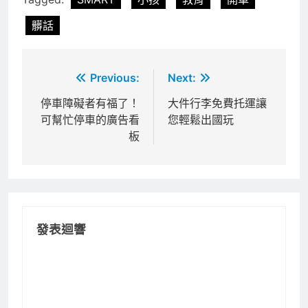
髒話
文
Previous:
Next:
章
停車障礙者有福了！
大件行李免費托運讓
可幫忙停車的廣告看
您輕鬆出國玩
導
板
覽
發表迴響