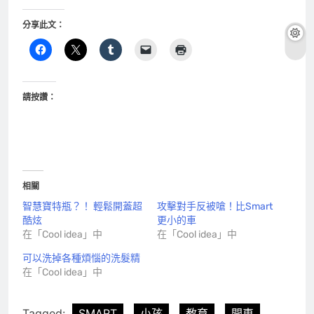
分享此文：
請按讚：
相關
智慧寶特瓶？！ 輕鬆開蓋超
攻擊對手反被嗆！比Smart
酷炫
更小的車
在「Cool idea」中
在「Cool idea」中
可以洗掉各種煩惱的洗髮精
在「Cool idea」中
Tagged:
SMART
小孩
教育
開車