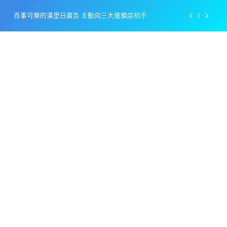
Skip
百事可樂的漢堡日廣告 主動向三大連鎖店招手
to
content
美樂啤酒開發”啤酒專用”手套
戴著金牌的醬油瓶 市佔率第一的龜甲萬廣告
感動落淚也笑到流淚的斷髮式
百事可樂的漢堡日廣告 主動向三大連鎖店招手
美樂啤酒開發”啤酒專用”手套
戴著金牌的醬油瓶 市佔率第一的龜甲萬廣告