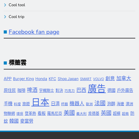
Cool tool
Cool trip
Facebook fan page
標籤雲
創意
加拿大
APP
Burger King
Honda
KFC
Shop Japan
SMART
VOLVO
廣告
啤酒
巴西
原住民
咖啡
德國
戶外廣告
宇梶剛士
對決
巧克力
日本
法國
機器人
手機
日清
泡麵
旅遊
海邊
澳洲
料理
杯麵
歐洲
美國
英國
看板
防
物聯網
登革熱
羅馬尼亞
肯德基
超模
環保
義大利
超萌
韓國
麥當勞
蚊