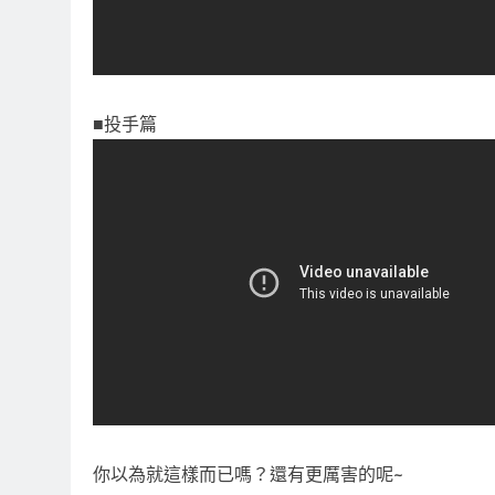
■投手篇
你以為就這樣而已嗎？還有更厲害的呢~