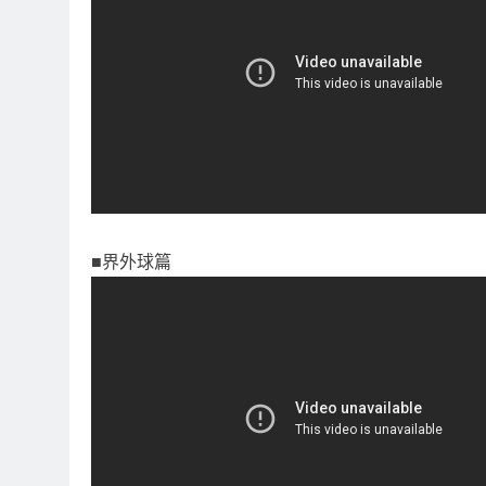
■界外球篇