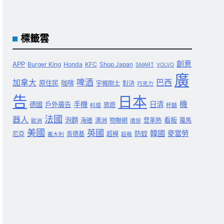
標籤雲
創意
APP
Burger King
Honda
KFC
Shop Japan
SMART
VOLVO
廣
啤酒
加拿大
巴西
原住民
咖啡
宇梶剛士
對決
巧克力
告
日本
機
手機
日清
德國
戶外廣告
旅遊
料理
杯麵
法國
器人
泡麵
看板
海邊
澳洲
物聯網
登革熱
羅馬
歐洲
環保
美國
英國
韓國
麥當勞
防蚊
尼亞
肯德基
超模
義大利
超萌