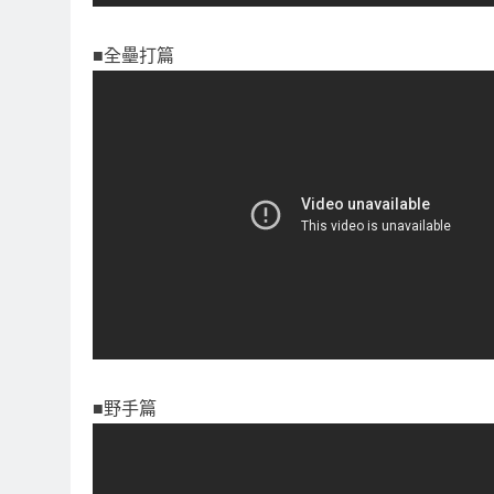
■全壘打篇
■野手篇