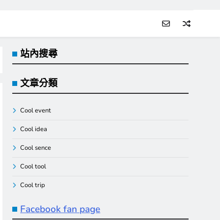
站內搜尋
文章分類
Cool event
Cool idea
Cool sence
Cool tool
Cool trip
Facebook fan page