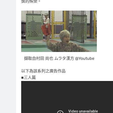
獎的殊榮。
擷取自村田 尚也 ムラタ漢方 @Youtube
以下為該系列之廣告作品
■三人篇