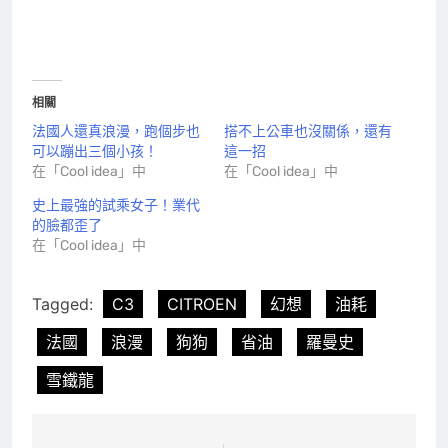
相關
法國人還真浪漫，跑個步也
搭不上公車也沒關係，還有
可以蹦出三個小孩！
這一招
在「Cool idea」中
在「Cool idea」中
史上最強的試乘女子！業代
的臉都歪了
在「Cool idea」中
Tagged:
C3
CITROEN
幻想
油耗
法國
浪漫
狗狗
省油
羅曼史
雪鐵龍