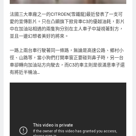
法國三大車廠之一的CITROEN(雪鐵龍)最近發表了一支可
愛的宣傳影片。只在凸顯旗下掀背車C3的優越油耗，影片
中在加油站相遇的兩隻狗分別在主人車子中凝視著對方，
並且一邊幻想者美好的將來。
一路上兩台車行駛著同一條路，無論是高速公路、鄉村小
徑、山路等，當小狗們打開車窗正要碰到鼻子時，另一台
車卻轉向加油站方向駛去，而C3的車主則是很滿意車子還
有將近半桶油…