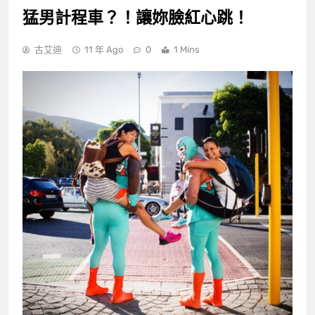
猛男計程車？！讓妳臉紅心跳！
古艾迪
11 年 Ago
0
1 Mins