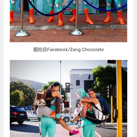
翻拍自Facebook/Zang Chocolate