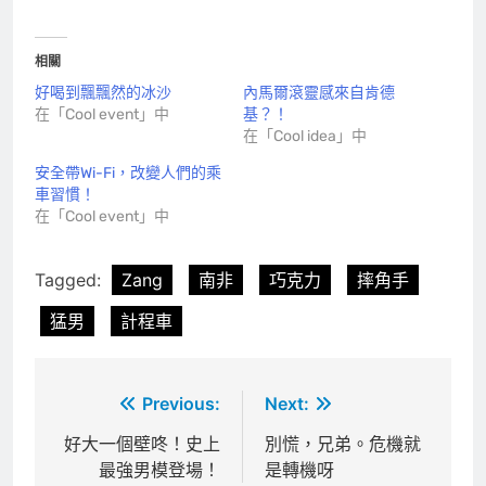
相關
好喝到飄飄然的冰沙
內馬爾滾靈感來自肯德
在「Cool event」中
基？！
在「Cool idea」中
安全帶Wi-Fi，改變人們的乘
車習慣！
在「Cool event」中
Tagged:
Zang
南非
巧克力
摔角手
猛男
計程車
文
Previous:
Next:
章
好大一個壁咚！史上
別慌，兄弟。危機就
最強男模登場！
是轉機呀