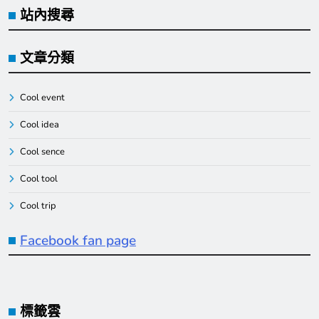
站內搜尋
文章分類
Cool event
Cool idea
Cool sence
Cool tool
Cool trip
Facebook fan page
標籤雲