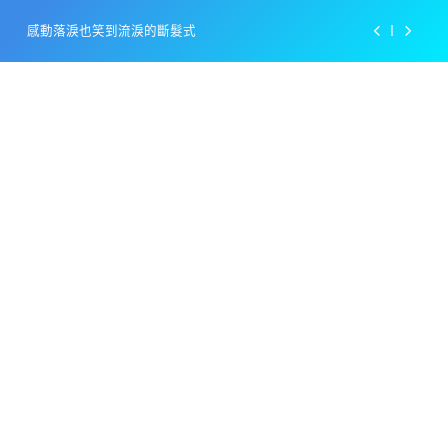
Skip
to
百事可樂的漢堡日廣告 主動向三大連鎖店招手
content
美樂啤酒開發”啤酒專用”手套
戴著金牌的醬油瓶 市佔率第一的龜甲萬廣告
感動落淚也笑到流淚的斷髮式
百事可樂的漢堡日廣告 主動向三大連鎖店招手
美樂啤酒開發”啤酒專用”手套
戴著金牌的醬油瓶 市佔率第一的龜甲萬廣告