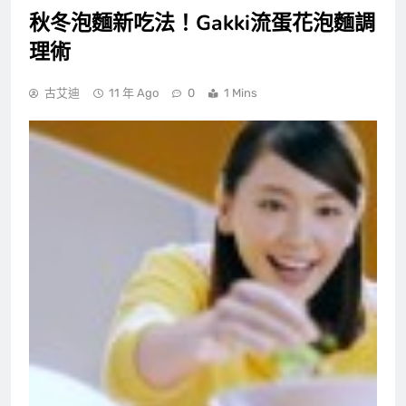
秋冬泡麵新吃法！Gakki流蛋花泡麵調
理術
古艾迪
11 年 Ago
0
1 Mins