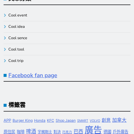
Cool event
Cool idea
Cool sence
Cool tool
Cool trip
Facebook fan page
標籤雲
創意
加拿大
APP
Burger King
Honda
KFC
Shop Japan
SMART
VOLVO
廣告
啤酒
巴西
原住民
咖啡
德國
戶外廣告
宇梶剛士
對決
巧克力