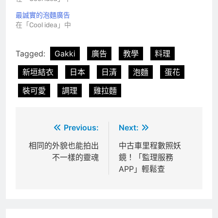
最誠實的泡麵廣告
在「Cool idea」中
Tagged:
Gakki
廣告
教學
料理
新垣結衣
日本
日清
泡麵
蛋花
裝可愛
調理
雞拉麵
文
Previous:
Next:
章
相同的外貌也能拍出
中古車里程數照妖
不一樣的靈魂
鏡！「監理服務
導
APP」輕鬆查
覽