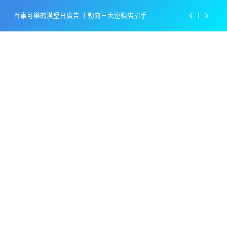
Skip
百事可樂的漢堡日廣告 主動向三大連鎖店招手
to
content
美樂啤酒開發”啤酒專用”手套
戴著金牌的醬油瓶 市佔率第一的龜甲萬廣告
感動落淚也笑到流淚的斷髮式
百事可樂的漢堡日廣告 主動向三大連鎖店招手
美樂啤酒開發”啤酒專用”手套
戴著金牌的醬油瓶 市佔率第一的龜甲萬廣告