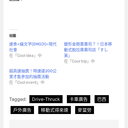
相關
速食+繪文字(EMOJI)=現代
變形金剛賣壽司？！日本移
社會
動式脫拉庫壽司店「すし
在「Cool idea」中
寅」
在「Cool trip」中
超高速抽獎！時速達200公
里才能參加的抽獎活動
在「Cool event」中
Tagged:
Drive-Thruck
卡車廣告
巴西
戶外廣告
移動式得來速
麥當勞