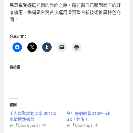
民眾享受遊逛老街的樂趣之餘，還能幫自己賺到商店的好
康優惠，堪稱是台灣首次運用虛實整合新技術推廣特色商
圈！
分享此文：
請按讚：
相關
千人齊聚舞動淡水 2017淡
今年暑假跟著OTOP一起
水環境藝術節
GO！趣淘！
在「Cool event」中
在「Cool trip」中