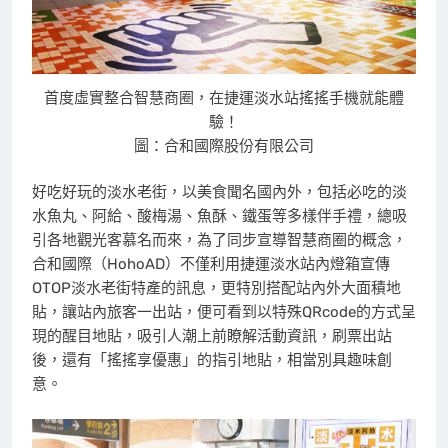
首度虛實整合智慧商圈，在捷運淡水站搖搖手機就能體
驗！
圖：合和國際股份有限公司
好吃好玩的淡水老街，以美食聞名國內外，包括必吃的淡
水魚丸、阿給、酸梅湯、魚酥、鐵蛋等多樣伴手禮，總吸
引各地觀光客慕名而來，為了同步宣導智慧商圈的概念，
合和國際（HohoAD）不僅利用捷運淡水站內燈箱宣傳
OTOP淡水老街特產的訊息，更特別搭配站內外大面積地
貼，讓站內旅客一出站，便可看到以特殊QRcode的方式呈
現的醒目地貼，吸引人潮上前瞭解活動資訊，刷票出站
後，還有「搖搖享優惠」的指引地貼，相當別具趣味創
意。