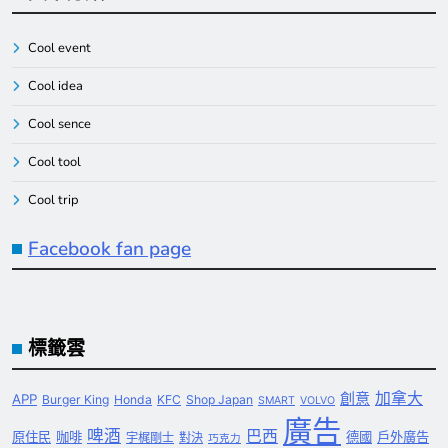
Cool event
Cool idea
Cool sence
Cool tool
Cool trip
Facebook fan page
標籤雲
創意
加拿大
APP
Burger King
Honda
KFC
Shop Japan
SMART
VOLVO
廣告
啤酒
巴西
原住民
咖啡
德國
戶外廣告
宇梶剛士
對決
巧克力