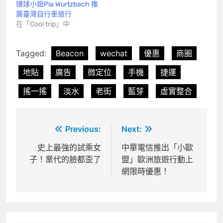
環球小姐Pia Wurtzbach 推
廣臺灣自行車旅行
在「Cool trip」中
Tagged:
Beacon
wechat
優惠
商圈
地貼
廣告
微定位
手機
捷運
搖一搖
淡水
老街
藍芽
虛實整合
文
Previous:
Next:
章
史上最強的試乘女
中華電信推出「小歐
子！業代的臉都歪了
盟」歐洲旅遊行動上
導
網限時優惠！
覽