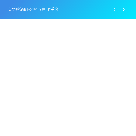
Skip
美樂啤酒開發”啤酒專用”手套
to
content
戴著金牌的醬油瓶 市佔率第一的龜甲萬廣告
感動落淚也笑到流淚的斷髮式
百事可樂的漢堡日廣告 主動向三大連鎖店招手
美樂啤酒開發”啤酒專用”手套
戴著金牌的醬油瓶 市佔率第一的龜甲萬廣告