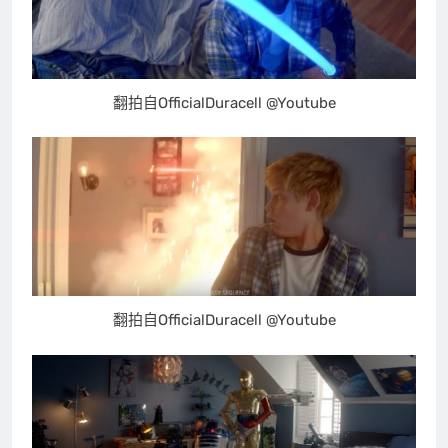
翻拍自OfficialDuracell @Youtube
翻拍自OfficialDuracell @Youtube