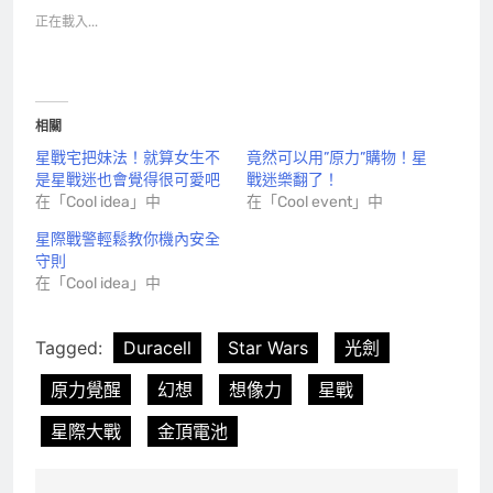
正在載入...
相關
星戰宅把妹法！就算女生不
竟然可以用”原力”購物！星
是星戰迷也會覺得很可愛吧
戰迷樂翻了！
在「Cool idea」中
在「Cool event」中
星際戰警輕鬆教你機內安全
守則
在「Cool idea」中
Tagged:
Duracell
Star Wars
光劍
原力覺醒
幻想
想像力
星戰
星際大戰
金頂電池