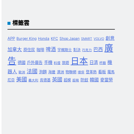
標籤雲
創意
APP
Burger King
Honda
KFC
Shop Japan
SMART
VOLVO
廣
啤酒
加拿大
巴西
原住民
咖啡
宇梶剛士
對決
巧克力
告
日本
機
手機
日清
德國
戶外廣告
旅遊
料理
杯麵
法國
器人
泡麵
看板
海邊
澳洲
物聯網
登革熱
羅馬
歐洲
環保
美國
英國
韓國
麥當勞
防蚊
尼亞
肯德基
超模
義大利
超萌