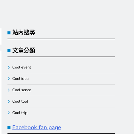
站內搜尋
文章分類
Cool event
Cool idea
Cool sence
Cool tool
Cool trip
Facebook fan page