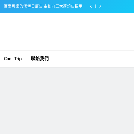
美樂啤酒開發”啤酒專用”手套
戴著金牌的醬油瓶 市佔率第一的龜甲萬廣告
感動落淚也笑到流淚的斷髮式
百事可樂的漢堡日廣告 主動向三大連鎖店招手
美樂啤酒開發”啤酒專用”手套
Cool Trip
聯絡我們
戴著金牌的醬油瓶 市佔率第一的龜甲萬廣告