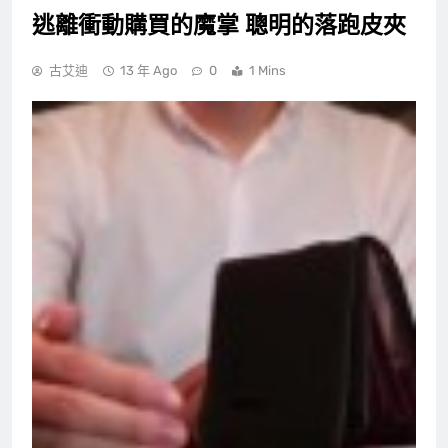
逃離衝動購買的魔掌 聰明的落跑皮夾
古艾迪
13 年 Ago
0
1 Mins