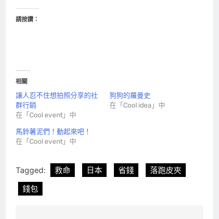
請按讚：
相關
讓人忍不住想拍照分享的社
狗狗的羅曼史
群行銷
在「Cool idea」中
在「Cool event」中
馬鈴薯泥們！動起來吧！
在「Cool event」中
Tagged:
救命
日本
省錢
落跑皮夾
錢包