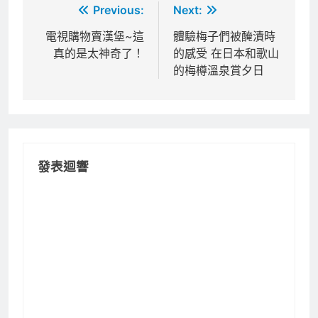
文
Previous:
Next:
章
電視購物賣漢堡~這
體驗梅子們被醃漬時
真的是太神奇了！
的感受 在日本和歌山
導
的梅樽溫泉賞夕日
覽
發表迴響