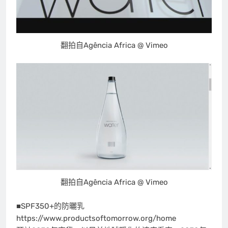
翻拍自Agência Africa @ Vimeo
翻拍自Agência Africa @ Vimeo
■SPF350+的防曬乳
https://www.productsoftomorrow.org/home