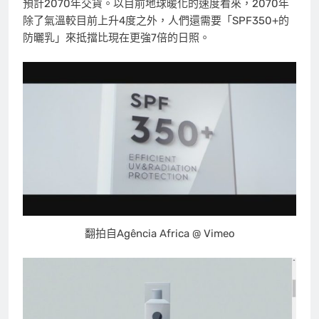
預計2070年交貨。以目前地球暖化的速度看來，2070年
除了氣溫較目前上升4度之外，人們還需要「SPF350+的
防曬乳」來抵擋比現在更強7倍的日照。
翻拍自Agência Africa @ Vimeo