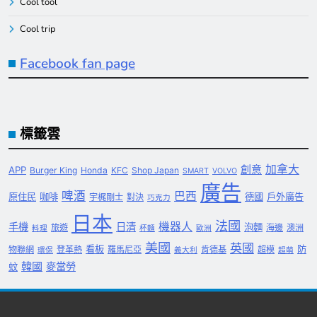
Cool tool
Cool trip
Facebook fan page
標籤雲
創意
加拿大
APP
Burger King
Honda
KFC
Shop Japan
SMART
VOLVO
廣告
啤酒
巴西
原住民
咖啡
德國
戶外廣告
宇梶剛士
對決
巧克力
日本
法國
機器人
手機
日清
泡麵
旅遊
海邊
澳洲
料理
杯麵
歐洲
美國
英國
看板
防
物聯網
登革熱
羅馬尼亞
肯德基
超模
環保
義大利
超萌
韓國
麥當勞
蚊