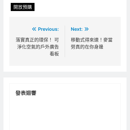
開放預購
文
Previous:
Next:
章
落實真正的環保！ 可
移動式得來速！麥當
淨化空氣的戶外廣告
勞真的在你身邊
導
看板
覽
發表迴響