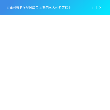
Skip
百事可樂的漢堡日廣告 主動向三大連鎖店招手
to
content
美樂啤酒開發”啤酒專用”手套
戴著金牌的醬油瓶 市佔率第一的龜甲萬廣告
感動落淚也笑到流淚的斷髮式
百事可樂的漢堡日廣告 主動向三大連鎖店招手
美樂啤酒開發”啤酒專用”手套
戴著金牌的醬油瓶 市佔率第一的龜甲萬廣告