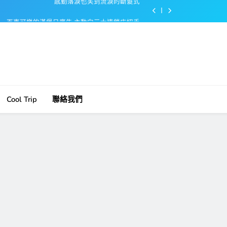
百事可樂的漢堡日廣告 主動向三大連鎖店招手
美樂啤酒開發”啤酒專用”手套
戴著金牌的醬油瓶 市佔率第一的龜甲萬廣告
感動落淚也笑到流淚的斷髮式
百事可樂的漢堡日廣告 主動向三大連鎖店招手
Cool Trip
聯絡我們
美樂啤酒開發”啤酒專用”手套
戴著金牌的醬油瓶 市佔率第一的龜甲萬廣告