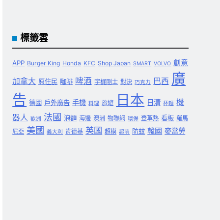
標籤雲
創意
APP
Burger King
Honda
KFC
Shop Japan
SMART
VOLVO
廣
啤酒
加拿大
巴西
原住民
咖啡
宇梶剛士
對決
巧克力
告
日本
機
手機
日清
德國
戶外廣告
旅遊
料理
杯麵
法國
器人
泡麵
看板
海邊
澳洲
物聯網
登革熱
羅馬
歐洲
環保
美國
英國
韓國
麥當勞
防蚊
尼亞
肯德基
超模
義大利
超萌