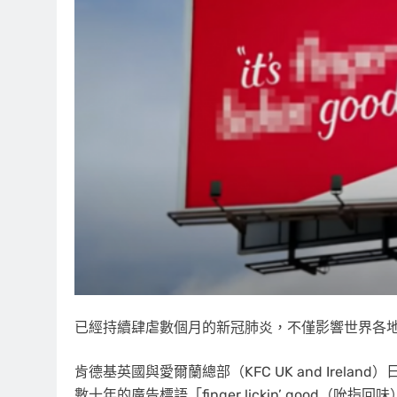
已經持續肆虐數個月的新冠肺炎，不僅影響世界各
肯德基英國與愛爾蘭總部（KFC UK and Ire
數十年的廣告標語「finger lickin’ good