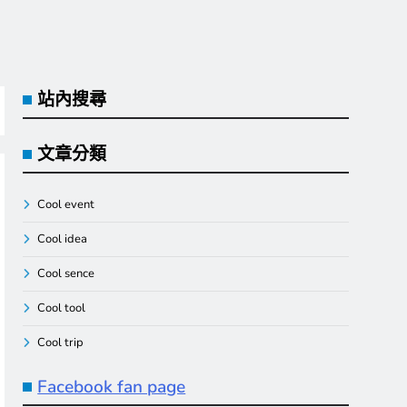
站內搜尋
文章分類
Cool event
Cool idea
Cool sence
Cool tool
Cool trip
Facebook fan page