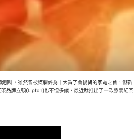
出膠囊咖啡，雖然曾被媒體評為十大買了會後悔的家電之首，但新
品牌立頓(Lipton)也不惶多讓，最近就推出了一款膠囊紅茶