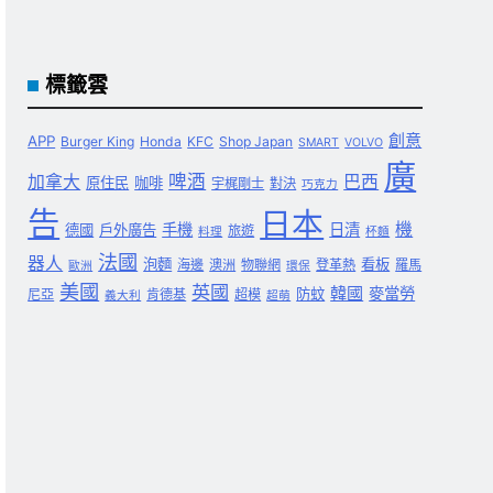
標籤雲
創意
APP
Burger King
Honda
KFC
Shop Japan
SMART
VOLVO
廣
啤酒
加拿大
巴西
原住民
咖啡
宇梶剛士
對決
巧克力
告
日本
機
手機
日清
德國
戶外廣告
旅遊
料理
杯麵
法國
器人
泡麵
看板
海邊
澳洲
物聯網
登革熱
羅馬
歐洲
環保
美國
英國
韓國
麥當勞
防蚊
尼亞
肯德基
超模
義大利
超萌