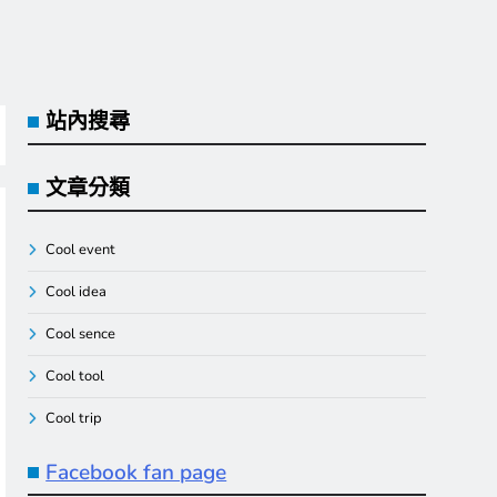
站內搜尋
文章分類
Cool event
Cool idea
Cool sence
Cool tool
Cool trip
Facebook fan page