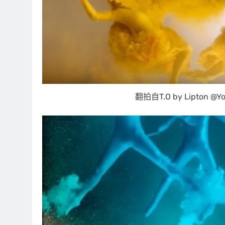
翻拍自T.O by Lipton @Y