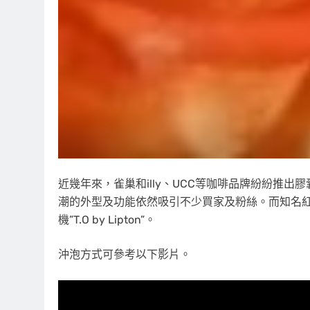
近幾年來，雀巢和illy、UCC等咖啡品牌紛紛推
潮的外型及功能依然吸引不少買家及粉絲。而知名紅茶
機”T.O by Lipton”。
沖泡方式可參考以下影片。