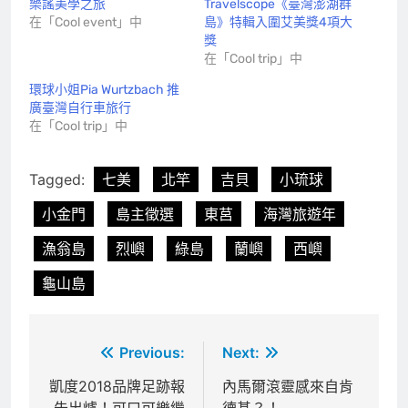
樂謠美學之旅
Travelscope《臺灣澎湖群
在「Cool event」中
島》特輯入圍艾美獎4項大
獎
在「Cool trip」中
環球小姐Pia Wurtzbach 推
廣臺灣自行車旅行
在「Cool trip」中
Tagged:
七美
北竿
吉貝
小琉球
小金門
島主徵選
東莒
海灣旅遊年
漁翁島
烈嶼
綠島
蘭嶼
西嶼
龜山島
文
Previous:
Next:
章
凱度2018品牌足跡報
內馬爾滾靈感來自肯
告出爐！可口可樂繼
德基？！