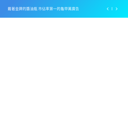
Skip
戴著金牌的醬油瓶 市佔率第一的龜甲萬廣告
to
content
感動落淚也笑到流淚的斷髮式
百事可樂的漢堡日廣告 主動向三大連鎖店招手
美樂啤酒開發”啤酒專用”手套
戴著金牌的醬油瓶 市佔率第一的龜甲萬廣告