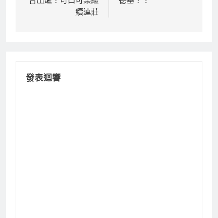
導
續連莊
覽
發表迴響