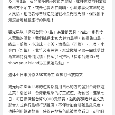
及吉貝3島，有非常多的秘境觀光景點，或許你以前對於這
些地方不陌生，或是也曾經在蘭嶼、小琉球享受當地的迷
人風情，也或者你曾經造訪過戰地金門或馬祖，但是卻不
知道當地跳島旅行的樂趣！
觀光局以「探索台灣10+島」為活動品牌，推出一系列令
人驚豔的活動，我們挑選出10大魅力島嶼，包括龜山島、
綠島、蘭嶼、小琉球、七美、漁翁島（西嶼）、吉貝、小
金門（烈嶼）、北竿及東莒等，希望邀請民眾一同感受離
島當地特有風俗民情，於6月1日推出「探索台灣10+島
show your island島主徵選活動」。
週休七日來度假 35K當島主 直播打卡放閃文
觀光局希望全世界的遊客都能用自己的方式發掘台灣旅遊
之美！活動以「台灣最理想的打工旅遊」為號召，連續七
日，每日提供新台幣5,000元薪資，鼓勵獲選者以圖文及
影音方式進行島嶼行銷推廣，不僅增加台灣離島能見度，
也將利用網路聲量，使得在地特色能被國際看見，6月1日