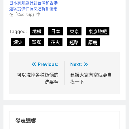
日本高知縣針對台灣和香港
遊客提供住宿交通折扣優惠
在「Cool trip」中
Tagged:
地鐵
日本
東京
東京地鐵
煙火
聖誕
花火
迷路
麋鹿
文
Previous:
Next:
章
可以洗掉各種煩惱的
建議大家有空就要自
洗髮精
摸一下
導
覽
發表迴響