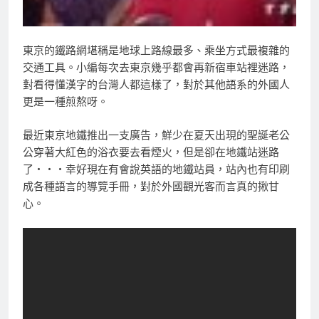
東京的鐵路網堪稱是地球上路線最多、乘坐方式最複雜的
交通工具。小編每次去東京幾乎都會再新宿車站裡迷路，
對看得懂漢字的台灣人都這樣了，對於其他語系的外國人
更是一種煎熬呀。
最近東京地鐵推出一支廣告，鮮少在夏天出現的聖誕老公
公穿著大紅色的浴衣要去看煙火，但是卻在地鐵站迷路
了・・・幸好現在有會說英語的地鐵站員，站內也有印刷
成各種語言的導覽手冊，對於外國觀光客而言真的揪甘
心。