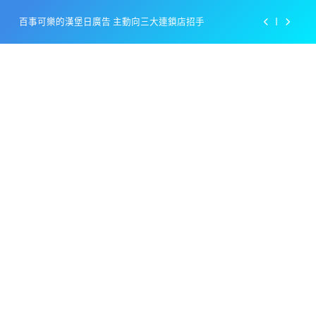
Skip
百事可樂的漢堡日廣告 主動向三大連鎖店招手
to
content
美樂啤酒開發”啤酒專用”手套
戴著金牌的醬油瓶 市佔率第一的龜甲萬廣告
感動落淚也笑到流淚的斷髮式
百事可樂的漢堡日廣告 主動向三大連鎖店招手
美樂啤酒開發”啤酒專用”手套
戴著金牌的醬油瓶 市佔率第一的龜甲萬廣告