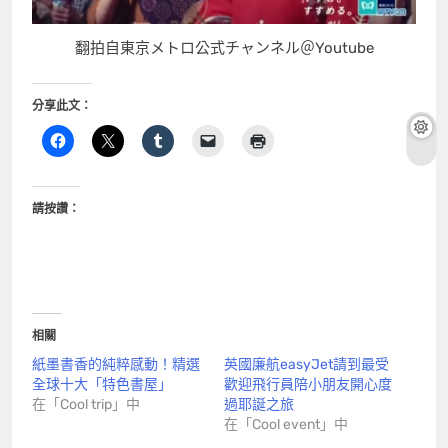
翻拍自東京メトロ公式チャンネル＠Youtube
分享此文：
請按讚：
相關
紙墨書香的純粹感動！精選
英國廉航easyJet請到最受
全球十大「特色書屋」
歡迎飛行員陪小朋友開心度
在「Cool trip」中
過耶誕之旅
在「Cool event」中