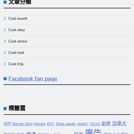
文章分類
Cool event
Cool idea
Cool sence
Cool tool
Cool trip
Facebook fan page
標籤雲
創意
加拿大
APP
Burger King
Honda
KFC
Shop Japan
SMART
VOLVO
廣告