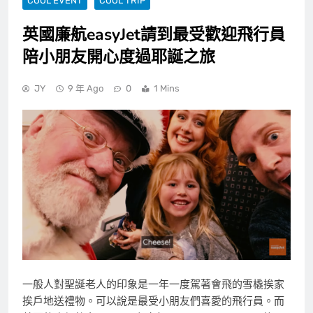
COOL EVENT
COOL TRIP
英國廉航easyJet請到最受歡迎飛行員
陪小朋友開心度過耶誕之旅
JY
9 年 Ago
0
1 Mins
一般人對聖誕老人的印象是一年一度駕著會飛的雪橇挨家
挨戶地送禮物。可以說是最受小朋友們喜愛的飛行員。而