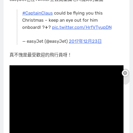
#CaptainClaus
could be flying you this
Christmas – keep an eye out for him
onboard! ?✈️?
pic.twitter.com/HrfVTyupDN
— easyJet (@easyJet)
2017年12月23日
真不愧是最受歡迎的飛行員呀！