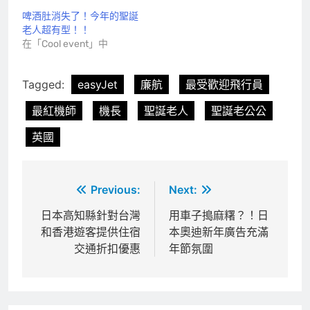
啤酒肚消失了！今年的聖誕
老人超有型！！
在「Cool event」中
Tagged:
easyJet
廉航
最受歡迎飛行員
最紅機師
機長
聖誕老人
聖誕老公公
英國
文
Previous:
Next:
章
日本高知縣針對台灣
用車子搗麻糬？！日
和香港遊客提供住宿
本奧迪新年廣告充滿
導
交通折扣優惠
年節氛圍
覽