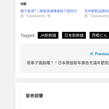
相關
親子搖滾T！將搖滾魂傳承給下個世代
百年餅乾品牌的
在「Cool event」中
在「Cool even
Tagged:
JR新幹線
日本新幹線
西郷どん
文
Previou
章
用車子搗麻糬？！日本奧迪新年廣告充滿年節氛
導
覽
發表迴響