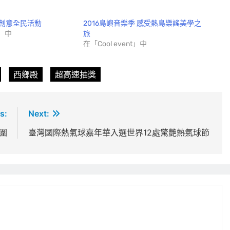
創意全民活動
2016島嶼音樂季 感受熱島樂謠美學之
t」中
旅
在「Cool event」中
西鄉殿
超高速抽獎
s:
Next:
圍
臺灣國際熱氣球嘉年華入選世界12處驚艷熱氣球節