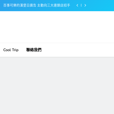
百事可樂的漢堡日廣告 主動向三大連鎖店招手
美樂啤酒開發”啤酒專用”手套
戴著金牌的醬油瓶 市佔率第一的龜甲萬廣告
感動落淚也笑到流淚的斷髮式
百事可樂的漢堡日廣告 主動向三大連鎖店招手
Cool Trip
聯絡我們
美樂啤酒開發”啤酒專用”手套
戴著金牌的醬油瓶 市佔率第一的龜甲萬廣告