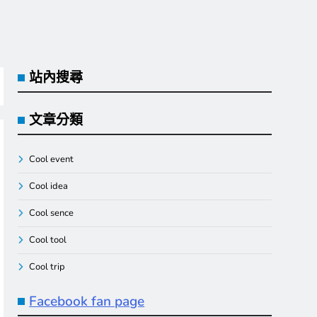
站內搜尋
文章分類
Cool event
Cool idea
Cool sence
Cool tool
Cool trip
Facebook fan page