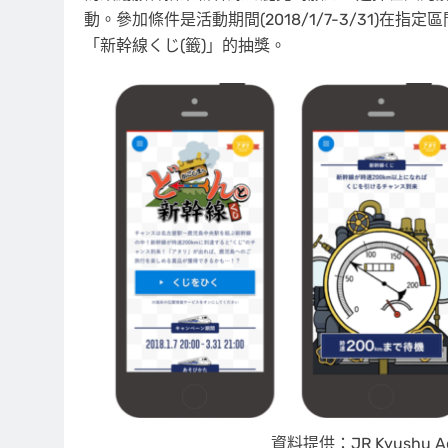
動。參加條件是活動期間(2018/1/7-3/31)在
「新幹線くじ(籤)」的抽獎。
資料提供：JR Kyushu A