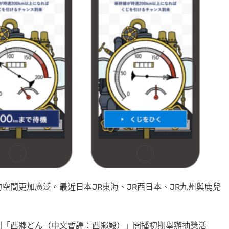
空間更加廣泛。最近日本JR東海、JR西日本、JR九州與鹿兒
。
劇「西郷どん（中文暫譯：西鄉殿）」開播初期舉辦抽獎活