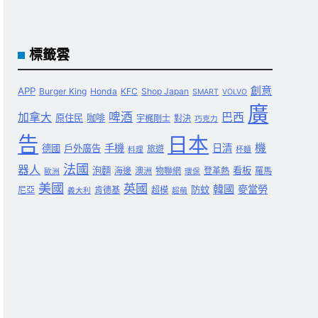
標籤雲
創意
APP
Burger King
Honda
KFC
Shop Japan
SMART
VOLVO
廣
啤酒
加拿大
巴西
原住民
咖啡
宇梶剛士
對決
巧克力
告
日本
機
手機
日清
德國
戶外廣告
旅遊
料理
杯麵
法國
器人
泡麵
看板
海邊
澳洲
物聯網
登革熱
羅馬
歐洲
環保
美國
英國
韓國
麥當勞
防蚊
尼亞
肯德基
超模
義大利
超萌