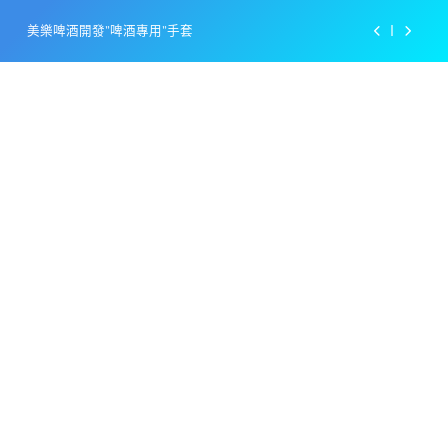
Skip
美樂啤酒開發”啤酒專用”手套
to
content
戴著金牌的醬油瓶 市佔率第一的龜甲萬廣告
感動落淚也笑到流淚的斷髮式
百事可樂的漢堡日廣告 主動向三大連鎖店招手
美樂啤酒開發”啤酒專用”手套
戴著金牌的醬油瓶 市佔率第一的龜甲萬廣告