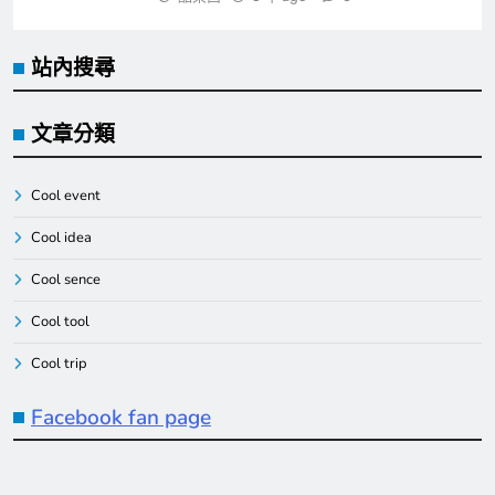
站內搜尋
文章分類
Cool event
Cool idea
Cool sence
Cool tool
Cool trip
Facebook fan page