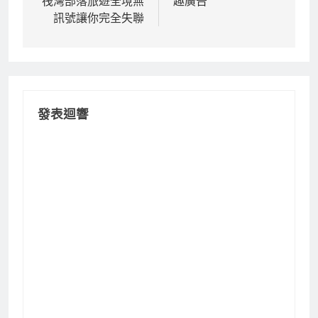
筏灣部落旅遊全境無
趣廣告
導
訊號讓你完全失聯
覽
發表迴響