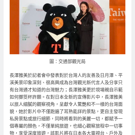
圖：交通部觀光局
長澤雅美於記者會中發表對於台灣人的友善及日月潭、平
溪美景印象深刻、很高興成為台灣觀光新代言人及分享只
有台灣通才知道的台灣魅力；長澤雅美更於垷場親自示範
如何擲筊杯許願。在對日本全新的宣傳影片中，長澤雅美
以旅人細膩的觀察視角，呈獻令人驚艷和不一樣的台灣面
貌，她於影片中不僅跑遍了耳熟能詳的景點，更自主發現
私房景點或旅行細節，同時將看到的美麗一切，都賦予一
個專屬的顏色，不僅單純旅遊，也細心觀察旅程中一切事
物，享受深度旅遊，該影片將在日本各大電視台、戶外及