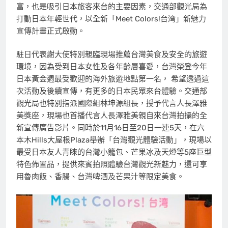
富，也是吸引日本旅客來台的主要因素，交通部觀光局為
打動日本年輕世代，以全新「Meet Colors!台湾」新魅力
宣傳計畫正式啟動。
駐日代表謝大使特別親臨現場推薦台灣美食及安全的旅遊
環境，因為受到日本女性及各年齡層喜愛，台灣榮登今年
日本黃金週最受歡迎的海外旅遊地點第一名， 希望透過這
次活動及後續宣傳，有更多的日本民眾來台體驗。交通部
觀光局也特別指派國際組林坤源組長，授予代言人長澤雅
美獎座，現場也首播代言人長澤雅美親自來台灣拍攝的全
新宣傳廣告影片。同時於11月16日至20日一連5天，在六
本木Hills大屋根Plaza舉辦「台灣觀光體驗活動」，現場以
最受日本友人青睞的台灣小籠包、芒果冰及天燈等5座巨型
特色佈置品，提供來賓拍照體驗台灣觀光新魅力，還可享
用魯肉飯、香腸、台灣啤酒及芒果汁等限定美食。