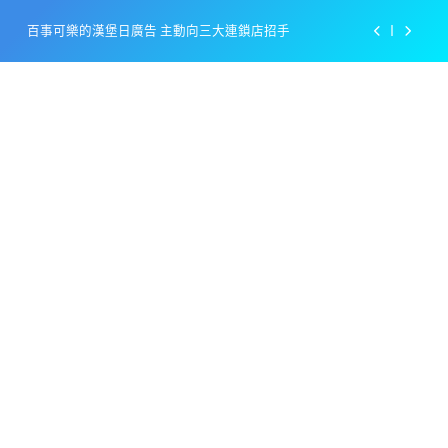
Skip
百事可樂的漢堡日廣告 主動向三大連鎖店招手
to
content
美樂啤酒開發”啤酒專用”手套
戴著金牌的醬油瓶 市佔率第一的龜甲萬廣告
感動落淚也笑到流淚的斷髮式
百事可樂的漢堡日廣告 主動向三大連鎖店招手
美樂啤酒開發”啤酒專用”手套
戴著金牌的醬油瓶 市佔率第一的龜甲萬廣告