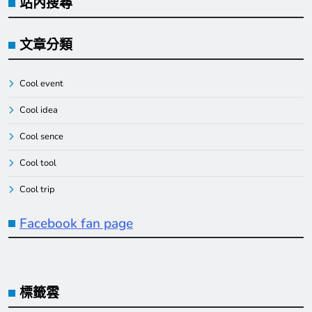
站內搜尋
文章分類
Cool event
Cool idea
Cool sence
Cool tool
Cool trip
Facebook fan page
標籤雲