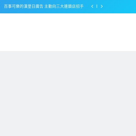
百事可樂的漢堡日廣告 主動向三大連鎖店招手
美樂啤酒開發”啤酒專用”手套
戴著金牌的醬油瓶 市佔率第一的龜甲萬廣告
感動落淚也笑到流淚的斷髮式
百事可樂的漢堡日廣告 主動向三大連鎖店招手
美樂啤酒開發”啤酒專用”手套
戴著金牌的醬油瓶 市佔率第一的龜甲萬廣告