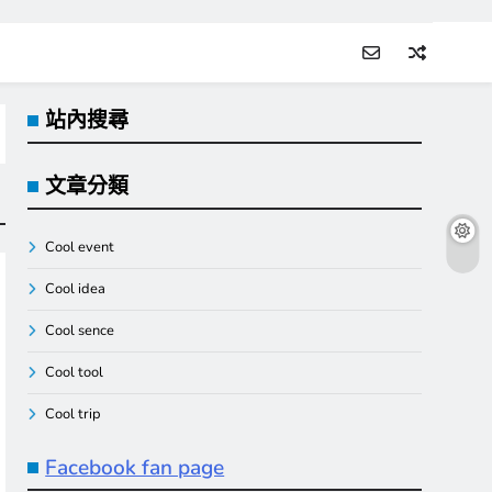
站內搜尋
文章分類
Cool event
Cool idea
Cool sence
Cool tool
Cool trip
Facebook fan page