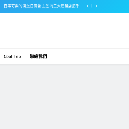
百事可樂的漢堡日廣告 主動向三大連鎖店招手
美樂啤酒開發”啤酒專用”手套
戴著金牌的醬油瓶 市佔率第一的龜甲萬廣告
感動落淚也笑到流淚的斷髮式
百事可樂的漢堡日廣告 主動向三大連鎖店招手
Cool Trip
聯絡我們
美樂啤酒開發”啤酒專用”手套
戴著金牌的醬油瓶 市佔率第一的龜甲萬廣告