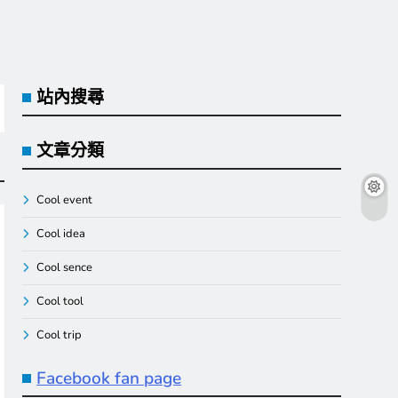
站內搜尋
文章分類
Cool event
Cool idea
Cool sence
Cool tool
Cool trip
Facebook fan page