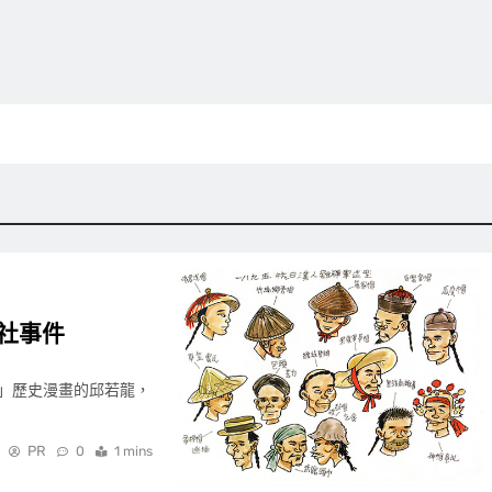
社事件
」歷史漫畫的邱若龍，
PR
0
1 mins