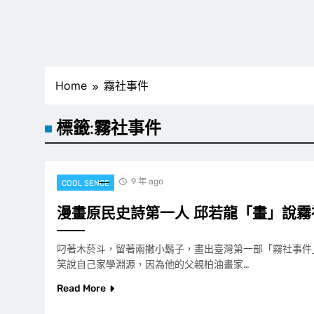
Home
霧社事件
標籤:
霧社事件
9 年 ago
COOL SENCE
漫畫原民史詩第一人 邱若龍「畫」說霧
叼著木菸斗，留著兩撇小鬍子，畫出臺灣第一部「霧社事件
笑說自己家學淵源，因為他的父親柏油畫家…
Read More