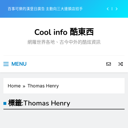
Skip
百事可樂的漢堡日廣告 主動向三大連鎖店招手
to
content
美樂啤酒開發”啤酒專用”手套
Cool info 酷東西
戴著金牌的醬油瓶 市佔率第一的龜甲萬廣告
網羅世界各地、古今中外的酷炫資訊
感動落淚也笑到流淚的斷髮式
百事可樂的漢堡日廣告 主動向三大連鎖店招手
MENU
美樂啤酒開發”啤酒專用”手套
戴著金牌的醬油瓶 市佔率第一的龜甲萬廣告
Home
Thomas Henry
標籤:
Thomas Henry