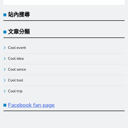
站內搜尋
文章分類
Cool event
Cool idea
Cool sence
Cool tool
Cool trip
Facebook fan page