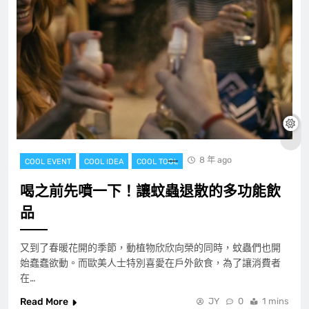
8 年 ago
COOL EVENT
COOL IDEA
COOL TOOL
喝之前先噴一下！讓蚊蟲退散的多功能飲
品
又到了春暖花開的季節，動植物欣欣向榮的同時，蚊蟲們也開
始蠢蠢欲動。而歐美人士特別喜愛在戶外飲食，為了讓消費者
在…
Read More
JY
0
1 mins