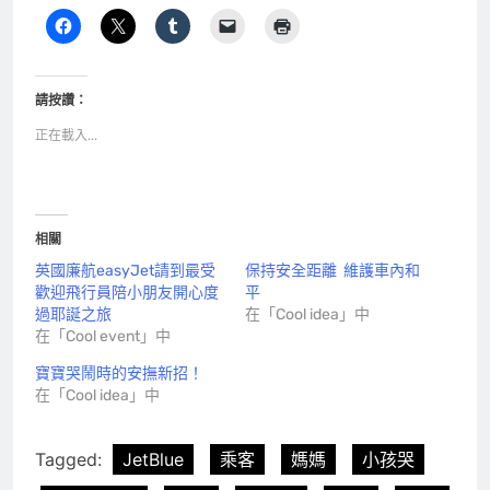
請按讚：
正在載入...
相關
英國廉航easyJet請到最受
保持安全距離 維護車內和
歡迎飛行員陪小朋友開心度
平
過耶誕之旅
在「Cool idea」中
在「Cool event」中
寶寶哭鬧時的安撫新招！
在「Cool idea」中
Tagged:
JetBlue
乘客
媽媽
小孩哭