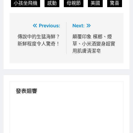
小孩坐飛機
感動
母親節
美國
驚喜
文
Previous:
Next:
章
傳說中的生猛海鮮？
顛覆印象 檳榔、煙
新鮮程度令人驚奇！
草、小米酒變身超實
導
用肌膚清潔皂
覽
發表迴響