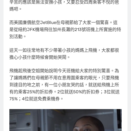
辛苦的應該是無法安撫小孩，又要忍受四周乘客不悅的爸
媽吧。
而美國廉價航空JetBlue在母親節給了大家一個驚喜。這
是從紐約JFK機場飛往加州長灘的213號班機上所實施的特
別活動。
這天一如往常地有不少帶著小孩的媽媽上飛機，大家都很
擔心小孩什麼時候會開始哭鬧。
飛機起飛後空姐開始說明今天班機給大家的特別驚喜。為
了讓媽媽們在母親節不用在意周圍乘客的眼光，只要飛機
到達目的地之前，有一位小朋友哭的話，就送給飛機上所
有的乘客25%的折扣券。2位就送50%的折扣券；3位就送
75%；4位就送免費乘機券。