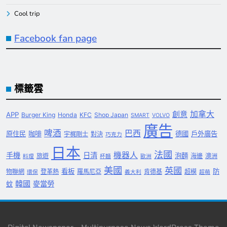
Cool trip
Facebook fan page
標籤雲
創意
加拿大
APP
Burger King
Honda
KFC
Shop Japan
SMART
VOLVO
廣告
啤酒
巴西
原住民
咖啡
德國
戶外廣告
宇梶剛士
對決
巧克力
日本
法國
機器人
手機
日清
泡麵
旅遊
海邊
澳洲
料理
杯麵
歐洲
美國
英國
看板
防
物聯網
登革熱
羅馬尼亞
肯德基
超模
環保
義大利
超萌
韓國
麥當勞
蚊