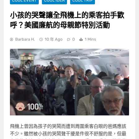
COOL EVENT
COOL IDEA
COOL TRIP
小孩的哭聲讓全飛機上的乘客拍手歡
呼？美國廉航的母親節特別活動
Barbara H.
10 年 Ago
0
1 Mins
飛機上曾因為孩子的哭鬧而遭到周圍乘客白眼的爸媽應該
不少。雖然被小孩的哭鬧聲干擾是件很不舒服的是，但最